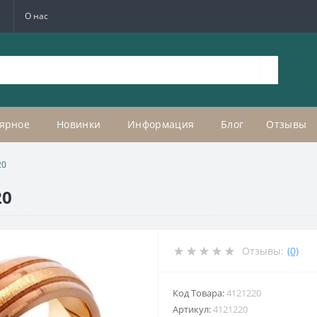
а
О нас
ярное
Новинки
Информация
Блог
Отзывы
20
20
Отзывы:
(0)
Код Товара:
4121220
Артикул:
4121220