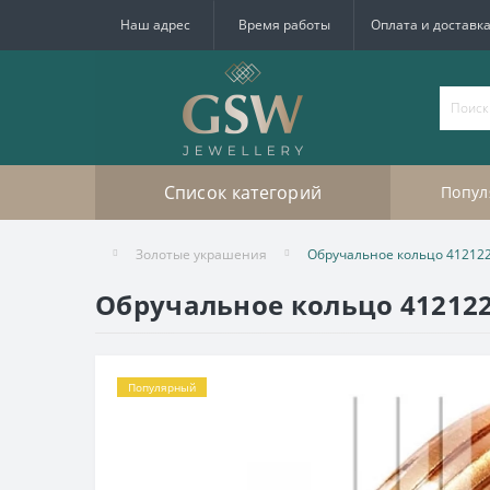
Наш адрес
Время работы
Оплата и доставк
Список категорий
Попул
Золотые украшения
Обручальное кольцо 41212
Обручальное кольцо 41212
Популярный