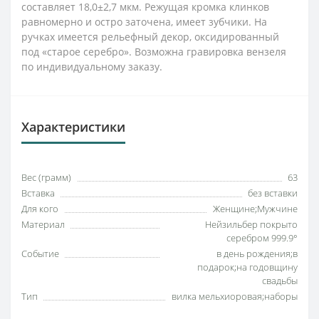
составляет 18,0±2,7 мкм. Режущая кромка клинков
равномерно и остро заточена, имеет зубчики. На
ручках имеется рельефный декор, оксидированный
под «старое серебро». Возможна гравировка вензеля
по индивидуальному заказу.
Характеристики
Вес (грамм)
63
Вставка
без вставки
Для кого
Женщине;Мужчине
Материал
Нейзильбер покрыто
серебром 999.9°
Событие
в день рождения;в
подарок;на годовщину
свадьбы
Тип
вилка мельхиоровая;наборы