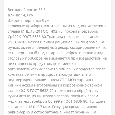
Вес одной ложки 33,5 г
Длина: 14,3 см
Ширина черпачка 3 см
Столовые приборы, изготовлены из медно-никелевого
сплава МНЦ 15-20 ГОСТ 492-73, покрыты серебром
Ср999,9 ГОСТ 6836-80.Толщина покрытия составляет
24±3,6мкм. Ложки и вилки рациональны по форме. На
ручках имеется рельефный декор, оксидированный, то
есть черненный под «старое серебро». Внешний вид
столовых приборов не изменяется при воздействии на
них пищевых продуктов, не изменяют
органолептических свойств пищевых продуктов после
контакта с ними в процессе эксплуатации, что
подтверждено заключением СЭС МОЗ Украины.
Клинки ножей изготовлены из коррозионно-стойкой
стали 40Х13 ГОСТ 5632-72 термически обработаны.
Ручки литые, из цинкового сплава, покрыты слоем
меди, затем серебром Ср 999,9 ГОСТ 6836-80. Толщина
составляет 18,0±2,7 мкм. Режущая кромка клинков
равномерно и остро заточена, имеет зубчики. На