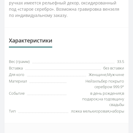
ручках имеется рельефный декор, оксидированный
под «старое серебро». Возможна гравировка вензеля
по индивидуальному заказу.
Характеристики
Вес (грамм)
33.5
Вставка
без вставки
Для кого
Женщине;Мужчине
Материал
Нейзильбер покрыто
серебром 999.9°
Событие
в день рождения;в
подарок;на годовщину
свадьбы
Тип
ложка мельхиоровая;наборы