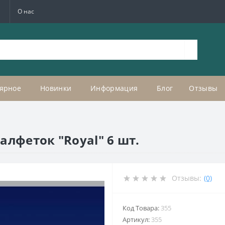
а
О нас
ярное
Новинки
Информация
Блог
Отзывы
алфеток "Royal" 6 шт.
Отзывы:
(0)
Код Товара:
355
Артикул:
355