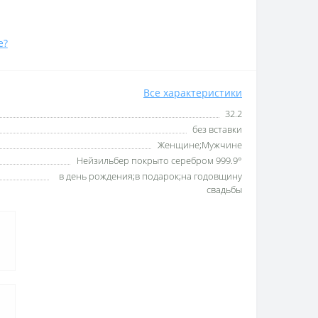
е?
Все характеристики
32.2
без вставки
Женщине;Мужчине
Нейзильбер покрыто серебром 999.9°
в день рождения;в подарок;на годовщину
свадьбы