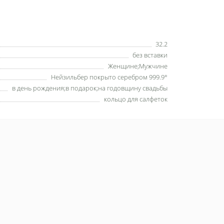
32.2
без вставки
Женщине;Мужчине
Нейзильбер покрыто серебром 999.9°
в день рождения;в подарок;на годовщину свадьбы
кольцо для салфеток