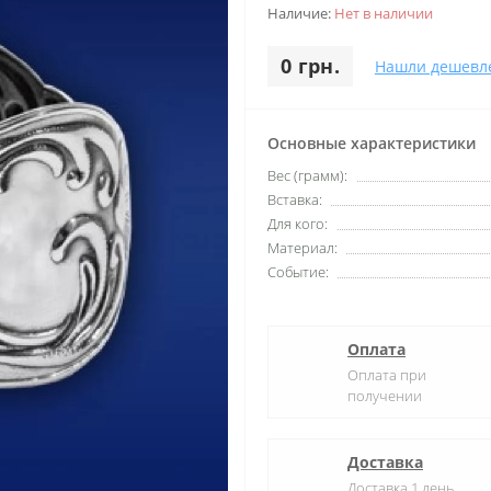
Наличие:
Нет в наличии
0 грн.
Нашли дешевл
Основные характеристики
Вес (грамм):
Вставка:
Для кого:
Материал:
Событие:
Оплата
Оплата при
получении
Доставка
Доставка 1 день