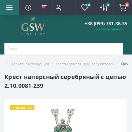
0
0
0
+38 (099) 781-38-35
Заказать звонок
Церковная продукция
Кресты для священнослужителей
Крест
Крест наперсный серебряный с цепью
2.10.0081-239
Популярный