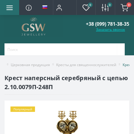
0
0
0
+38 (099) 781-38-35
Заказать звонок
Церковная продукция
Кресты для священнослужителей
Крест
Крест наперсный серебряный с цепью
2.10.0079П-248П
Популярный