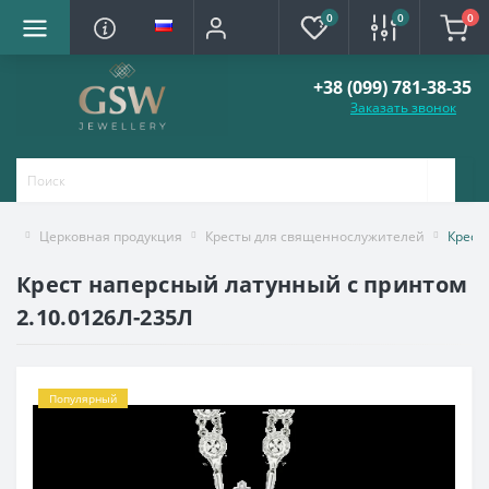
0
0
0
+38 (099) 781-38-35
Заказать звонок
Церковная продукция
Кресты для священнослужителей
Крест
Крест наперсный латунный с принтом
2.10.0126Л-235Л
Популярный