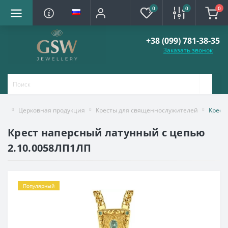
0
0
0
+38 (099) 781-38-35
Заказать звонок
Церковная продукция
Кресты для священнослужителей
Крест
Крест наперсный латунный с цепью
2.10.0058ЛП1ЛП
Популярный