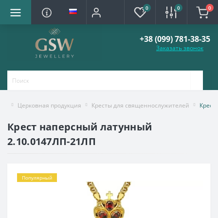
0
0
0
+38 (099) 781-38-35
Заказать звонок
Церковная продукция
Кресты для священнослужителей
Крест
Крест наперсный латунный
2.10.0147ЛП-21ЛП
Популярный