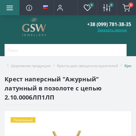
0
0
0
+38 (099) 781-38-35
Заказать звонок
Церковная продукция
Кресты для священнослужителей
Крест
Крест наперсный "Ажурный"
латунный в позолоте с цепью
2.10.0006ЛП1ЛП
Популярный