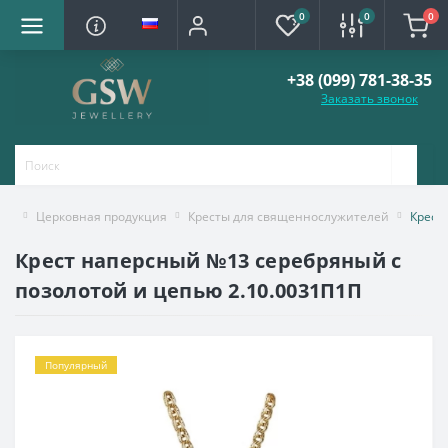
0
0
0
+38 (099) 781-38-35
Заказать звонок
Церковная продукция
Кресты для священнослужителей
Крест
Крест наперсный №13 серебряный с
позолотой и цепью 2.10.0031П1П
Популярный