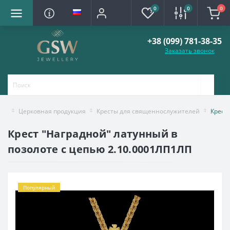
0
0
0
+38 (099) 781-38-35
Заказать звонок
Церковная продукция
Кресты для священнослужителей
Крест
Крест "Наградной" латунный в
позолоте с цепью 2.10.0001ЛП1ЛП
Популярный