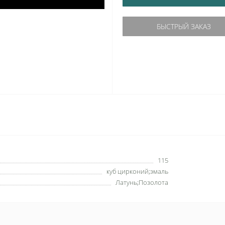
БЫСТРЫЙ ЗАКАЗ
115
куб цирконий;эмаль
Латунь;Позолота