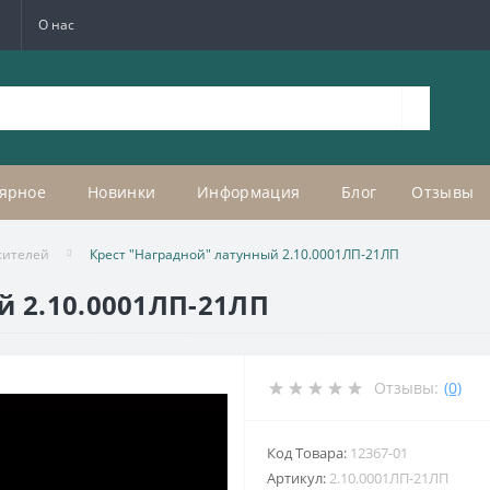
а
О нас
ярное
Новинки
Информация
Блог
Отзывы
жителей
Крест "Наградной" латунный 2.10.0001ЛП-21ЛП
й 2.10.0001ЛП-21ЛП
Отзывы:
(0)
Код Товара:
12367-01
Артикул:
2.10.0001ЛП-21ЛП