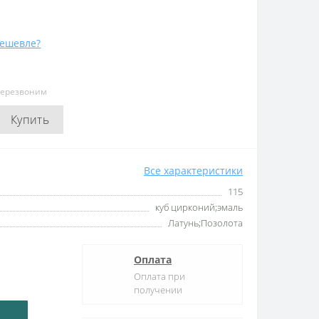
ешевле?
перезвоним
Купить
Все характеристики
115
куб цирконий;эмаль
Латунь;Позолота
Оплата
Оплата при
получении