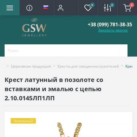
0
0
0
+38 (099) 781-38-35
Заказать звонок
Церковная продукция
Кресты для священнослужителей
Крест
Крест латунный в позолоте со
вставками и эмалью с цепью
2.10.0145ЛП1ЛП
Популярный