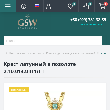
0
0
0
+38 (099) 781-38-35
Заказать звонок
Церковная продукция
Кресты для священнослужителей
Крест
Крест латунный в позолоте
2.10.0142ЛП1ЛП
Популярный