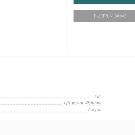
БЫСТРЫЙ ЗАКАЗ
151
куб цирконий;эмаль
Латунь