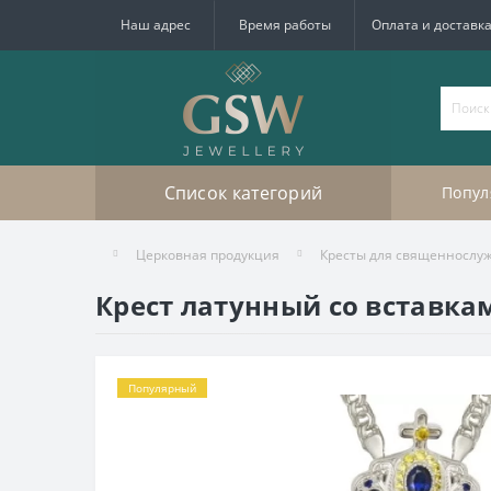
Наш адрес
Время работы
Оплата и доставк
Список категорий
Попул
Церковная продукция
Кресты для священнослу
Крест латунный со вставкам
Популярный