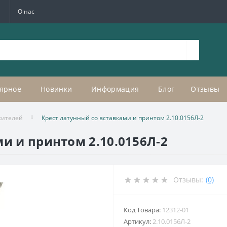
а
О нас
ярное
Новинки
Информация
Блог
Отзывы
жителей
Крест латунный со вставками и принтом 2.10.0156Л-2
и и принтом 2.10.0156Л-2
Отзывы:
(0)
Код Товара:
12312-01
Артикул:
2.10.0156Л-2