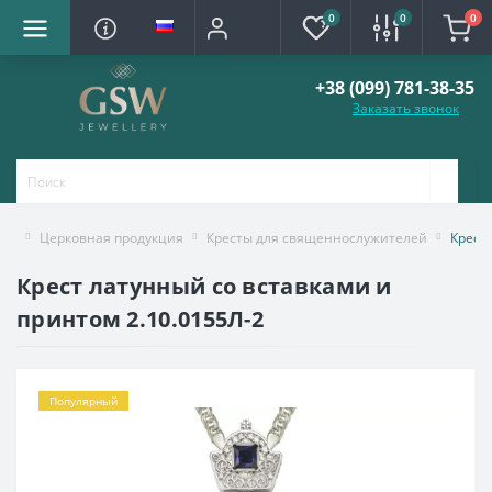
0
0
0
+38 (099) 781-38-35
Заказать звонок
Церковная продукция
Кресты для священнослужителей
Крест
Крест латунный со вставками и
принтом 2.10.0155Л-2
Популярный