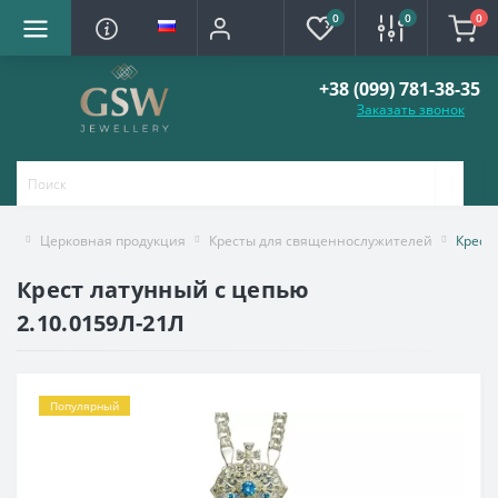
0
0
0
+38 (099) 781-38-35
Заказать звонок
Церковная продукция
Кресты для священнослужителей
Крест
Крест латунный с цепью
2.10.0159Л-21Л
Популярный