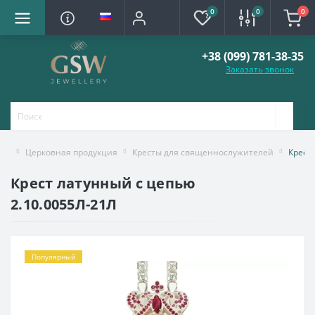
0
0
0
+38 (099) 781-38-35
Заказать звонок
Церковная продукция
Кресты для священнослужителей
Крест
Крест латунный с цепью
2.10.0055Л-21Л
Популярный