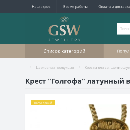
Наш адрес
Время работы
Оплата и доставк
Список категорий
Попул
Церковная продукция
Кресты для священнослу
Крест "Голгофа" латунный 
Популярный