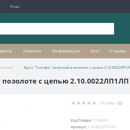
а
О нас
ярное
Новинки
Информация
Блог
Отзывы
жителей
Крест "Голгофа" латунный в позолоте с цепью 2.10.0022ЛП1
в позолоте с цепью 2.10.0022ЛП1ЛП
Отзывы:
(0)
Код Товара:
12364-01
Артикул:
2.10.0022ЛП1ЛП