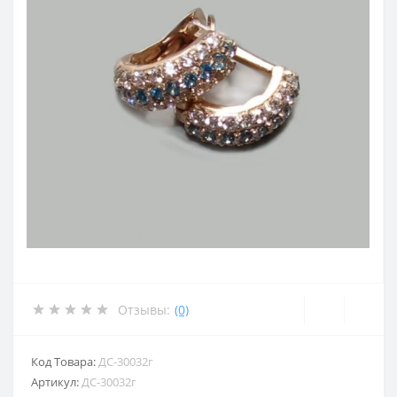
Отзывы:
(0)
Код Товара:
ДС-30032г
Артикул:
ДС-30032г