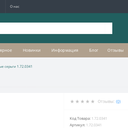
а
О нас
ярное
Новинки
Информация
Блог
Отзывы
ые серьги 1.72.0341
Отзывы:
(0)
Код Товара:
1.72.0341
Артикул:
1.72.0341