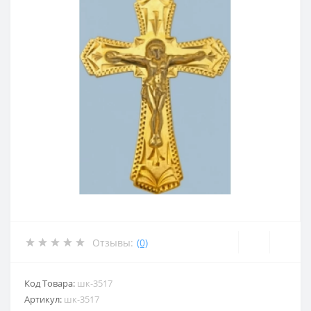
Отзывы:
(0)
Код Товара:
шк-3517
Артикул:
шк-3517