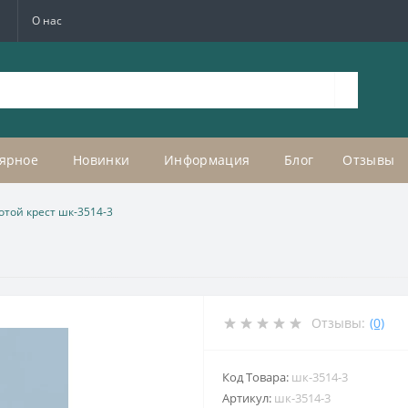
а
О нас
ярное
Новинки
Информация
Блог
Отзывы
отой крест шк-3514-3
Отзывы:
(0)
Код Товара:
шк-3514-3
Артикул:
шк-3514-3