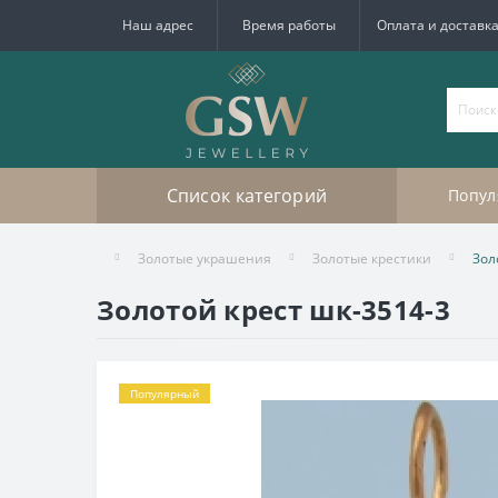
Наш адрес
Время работы
Оплата и доставк
Список категорий
Попул
Золотые украшения
Золотые крестики
Зол
Золотой крест шк-3514-3
Популярный