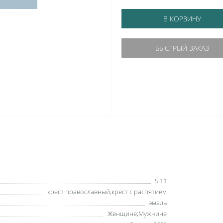
В КОРЗИНУ
БЫСТРЫЙ ЗАКАЗ
5.11
крест православный;крест с распятием
эмаль
Женщине;Мужчине