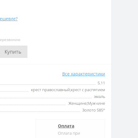
ешевле?
перезвоним
Купить
Все характеристики
5.11
крест православный;крест с распятием
эмаль
Женщине;Мужчине
Золото 585°
Оплата
Оплата при