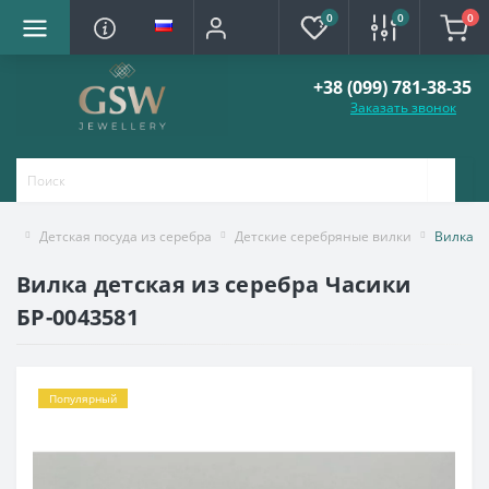
0
0
0
+38 (099) 781-38-35
Заказать звонок
Детская посуда из серебра
Детские серебряные вилки
Вилка д
Вилка детская из серебра Часики
БР-0043581
Популярный