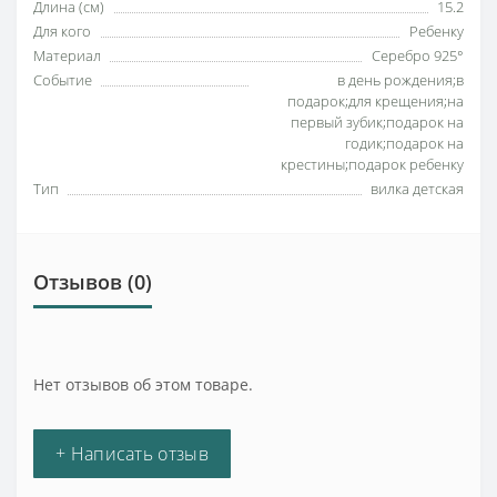
Длина (см)
15.2
Для кого
Ребенку
Материал
Серебро 925°
Событие
в день рождения;в
подарок;для крещения;на
первый зубик;подарок на
годик;подарок на
крестины;подарок ребенку
Тип
вилка детская
Отзывов (0)
Нет отзывов об этом товаре.
+ Написать отзыв