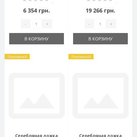
(ложка+вилка)
0
0
БР-435048
6 354 грн.
19 266 грн.
-
+
-
+
В КОРЗИНУ
В КОРЗИНУ
Популярный
Популярный
Серебряная ложка
Серебряная ложка