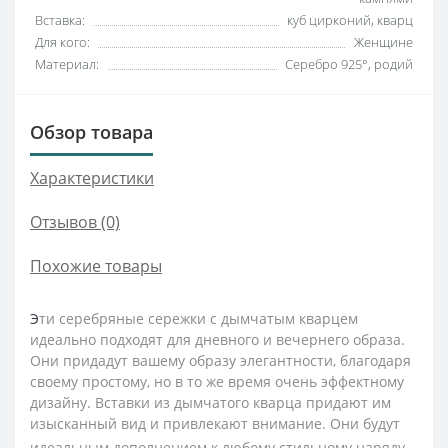
Вставка:
куб цирконий, кварц
Для кого:
Женщине
Материал:
Серебро 925°, родий
Обзор товара
Характеристики
Отзывов (0)
Похожие товары
Э
т
и
с
е
р
е
б
р
я
н
ы
е
с
е
р
е
ж
к
и
с
 д
ы
м
ч
а
т
ы
м
 к
в
а
р
ц
е
м
и
д
е
а
л
ь
н
о
 п
од
х
од
я
т
 д
л
я
 д
н
е
в
н
ог
о
 и
 в
е
ч
е
р
н
е
г
о
 о
б
р
а
з
а
.
О
н
и
 п
р
и
д
а
д
у
т
 в
а
ш
е
м
у
 о
б
р
а
з
у
э
л
е
г
а
н
т
н
о
с
т
и
,
 б
л
а
г
од
а
р
я
с
в
о
е
м
у
 п
р
о
с
т
ом
у
,
 н
о
 в
т
о
 ж
е
 в
р
е
м
я
 о
ч
е
н
ь
э
ф
ф
е
к
т
н
ом
у
д
и
з
а
й
н
у
.
 Вставки из
 д
ы
м
ч
а
того
 к
в
а
р
ца
 п
р
и
д
а
ю
т
 и
м
и
з
ы
с
к
а
н
н
ы
й
 в
и
д
 и
 п
р
и
в
л
е
к
а
ю
т
 в
н
и
м
а
н
и
е
.
 О
н
и
 б
у
д
у
т
и
д
е
а
л
ь
н
ы
м
 д
оп
ол
н
е
н
и
е
м
 к
 л
ю
б
ом
у
с
т
и
л
ь
н
ом
у
 н
а
р
я
д
у
.