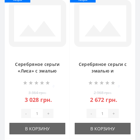
Серебряное серьги
Серебряное серьги с
«Лиса» с эмалью
эмалью и
БР-0046611
изображением Кошки
БР-1321411
0
0
3 364 грн.
2 968 грн.
3 028 грн.
2 672 грн.
-
+
-
+
В КОРЗИНУ
В КОРЗИНУ