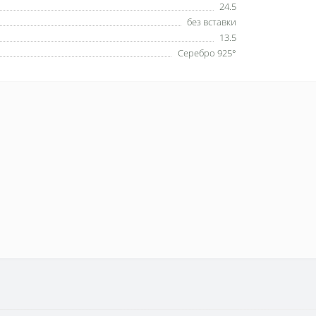
24.5
без вставки
13.5
Серебро 925°