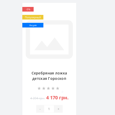
-5%
Популярный
Акция
Серебряная ложка
детская Гороскоп
Стрелец БР-11053281
0
4 170 грн.
4 394 грн.
-
+