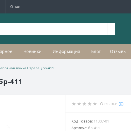
а
О нас
ярное
Новинки
Информация
Блог
Отзывы
ебряная ложка Стрелец бр-411
бр-411
Отзывы:
(0)
Код Товара:
11307-01
Артикул:
бр-411