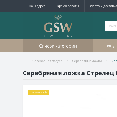
Наш адрес
Время работы
Оплата и доставк
Список категорий
Попул
Серебряная посуда
Серебряные ложки
Сер
Серебряная ложка Стрелец 
Популярный