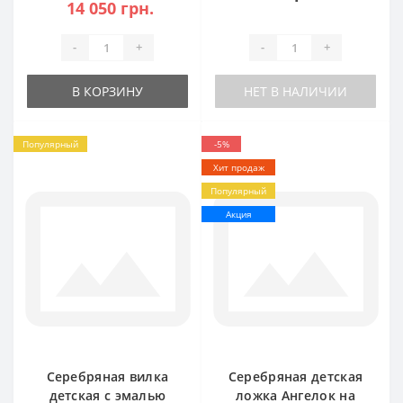
БР-129119
14 050 грн.
-
+
-
+
В КОРЗИНУ
НЕТ В НАЛИЧИИ
Популярный
-5%
Хит продаж
Популярный
Акция
Серебряная вилка
Серебряная детская
детская с эмалью
ложка Ангелок на