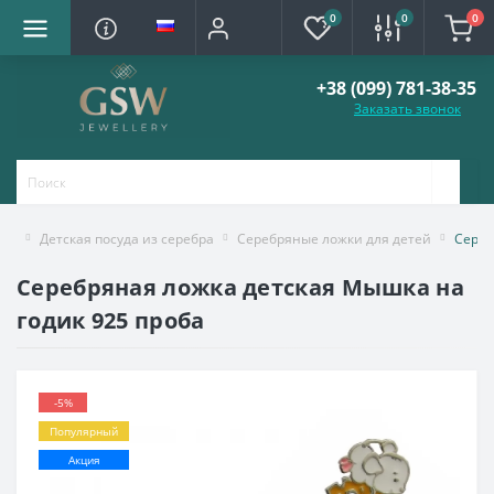
0
0
0
+38 (099) 781-38-35
Заказать звонок
Детская посуда из серебра
Серебряные ложки для детей
Сереб
Серебряная ложка детская Мышка на
годик 925 проба
-5%
Популярный
Акция