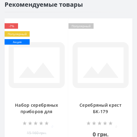
Рекомендуемые товары
-7%
Популярный
Популярный
Акция
Набор серебряных
Серебряный крест
приборов для
БК-179
ребенка Мышка 2
предмета
0
0
(ложка+вилка)
15 160 грн.
0 грн.