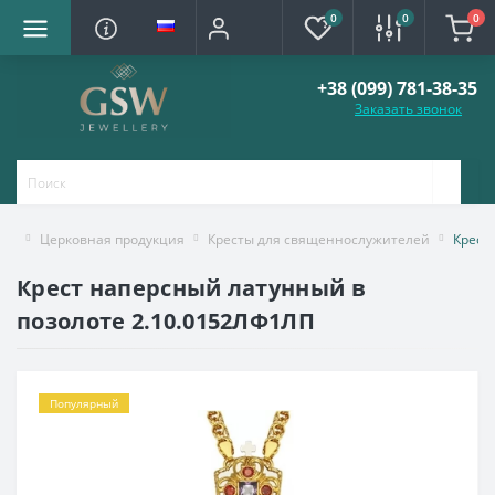
0
0
0
+38 (099) 781-38-35
Заказать звонок
Церковная продукция
Кресты для священнослужителей
Крест
Крест наперсный латунный в
позолоте 2.10.0152ЛФ1ЛП
Популярный