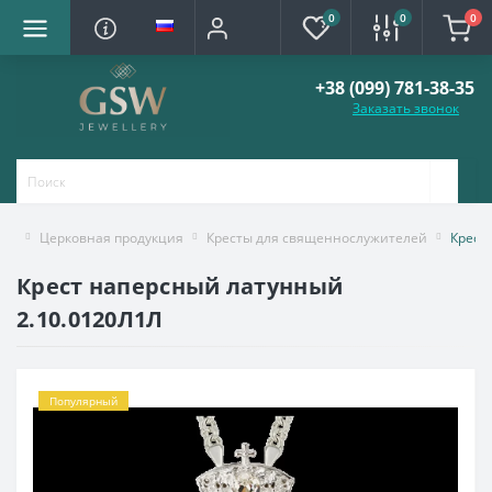
0
0
0
+38 (099) 781-38-35
Заказать звонок
Церковная продукция
Кресты для священнослужителей
Крест
Крест наперсный латунный
2.10.0120Л1Л
Популярный